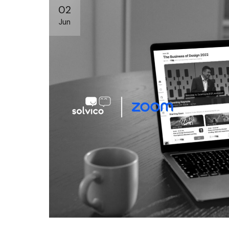
02
Jun