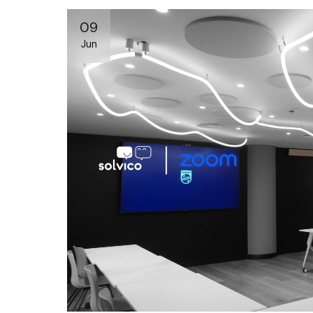
09
Jun