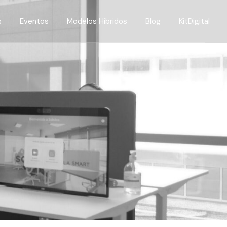
s
Eventos
Modelos Híbridos
Blog
KitDigital