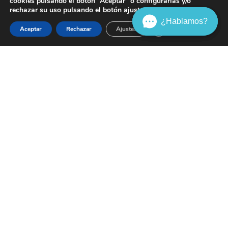
cookies pulsando el botón “Aceptar” o configurarlas y/o
rechazar su uso pulsando el botón
ajustes
.
¿Hablamos?
¿Hablamos?
¿Hablamos?
Cerrar el banner de 
Aceptar
Rechazar
Ajustes