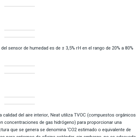
ón del sensor de humedad es de ± 3,5% rH en el rango de 20% a 80%
la calidad del aire interior, Neat utiliza TVOC (compuestos orgánicos
 en concentraciones de gas hidrógeno) para proporcionar una
ctura que se genera se denomina ‘CO2 estimado o equivalente de
as para entornos de oficina estándar, sin embargo, no es adecuada