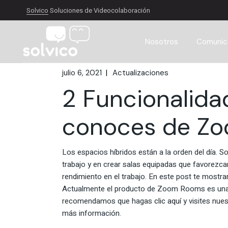
Skip
to
Solvico
Soluciones de Videocolaboración
the
content
Nosotros
Comunica
julio 6, 2021
Actualizaciones
2 Funcionalida
conoces de Z
Los espacios híbridos están a la orden del día.
trabajo y en crear salas equipadas que favorezca
rendimiento en el trabajo. En este post te mos
Actualmente el producto de Zoom Rooms es una s
recomendamos que hagas
clic aquí
y visites nue
más información.