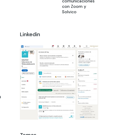
comunicaciones
con Zoom y
Solvico
Linkedin
a
Temas