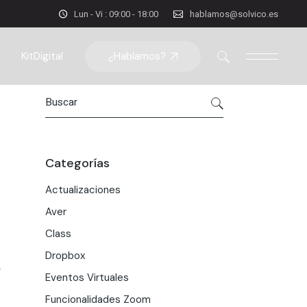
Lun - Vi : 09:00 - 18:00
hablamos@solvico.es
¿Hablamos?
KitDigital
Search
Categorías
Actualizaciones
Aver
Class
Dropbox
r
Eventos Virtuales
Funcionalidades Zoom