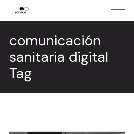
Skip
to
the
content
comunicación
sanitaria digital
Tag