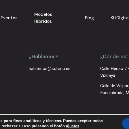
Modelos
Eventos
Blog
KitDigita
Híbridos
¿Hablamos?
¿Dónde es
hablamos@solvico.es
Calle Henao 7 
Vizcaya
Calle de Valpar
Fuenlabrada, M
|
Aviso Legal
Pr
s para fines analíticos y técnicos. Puedes aceptar todas
/o rechazar su uso pulsando el botón
ajustes
.