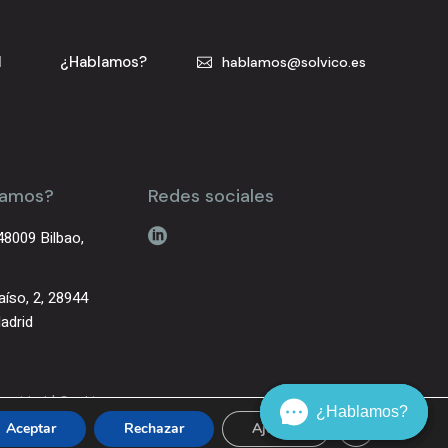
l
¿Hablamos?
hablamos@solvico.es
tamos?
Redes sociales
48009 Bilbao,
aíso, 2, 28944
adrid
|
ivacidad
Cookies
¿Hablamos?
¿Hablamos?
¿Hablamos?
Cerrar el bann
Aceptar
Rechazar
Ajustes