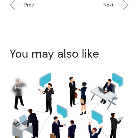
Prev
Next
You may also like
16
May