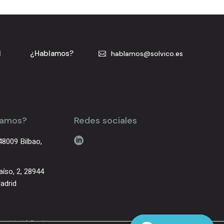
l
¿Hablamos?
hablamos@solvico.es
tamos?
Redes sociales
48009 Bilbao,
aíso, 2, 28944
adrid
|
ivacidad
Cookies