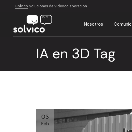
Skip
to
Solvico
Soluciones de Videocolaboración
the
content
Nosotros
Comunica
IA en 3D Tag
03
Feb