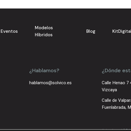
Modelos
Eventos
Blog
KitDigita
Híbridos
¿Hablamos?
¿Dónde es
hablamos@solvico.es
Calle Henao 7 
Vizcaya
Calle de Valpar
Fuenlabrada, M
|
Aviso Legal
Pr