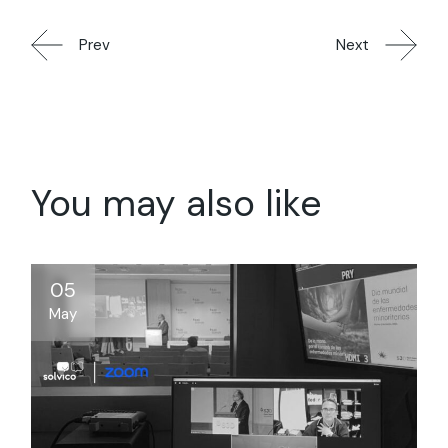
Prev
Next
You may also like
05
May